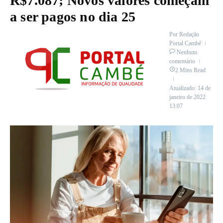
R$7.087; Novos valores começam
a ser pagos no dia 25
Por
Redação
Portal Cambé
Nenhum
comentário
2 Mins Read
Atualizado: 14 de
janeiro de 2022
13:07