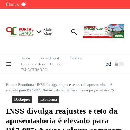
Ir para o conteúdo
com solenidade em Cambé
Últimas:
Programa Orgulho do Meu Bairro oferece
serviços e cidadania na zona sul de Londrina
Jadson é solto após prisão em caso de
violência doméstica
Main
Menu
Home
Aviso Legal
Contato
Telefones Úteis de Cambé
FALA CIDADÃO
Home
/
Econômia
/
INSS divulga reajustes e teto da aposentadoria é
elevado para R$7.087; Novos valores começam a ser pagos no dia 25
Destaques
Econômia
INSS divulga reajustes e teto da
aposentadoria é elevado para