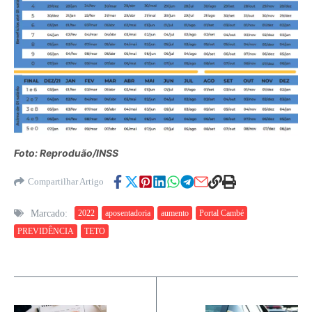
Foto: Reproduão/INSS
Compartilhar Artigo
Marcado:
2022
aposentadoria
aumento
Portal Cambé
PREVIDÊNCIA
TETO