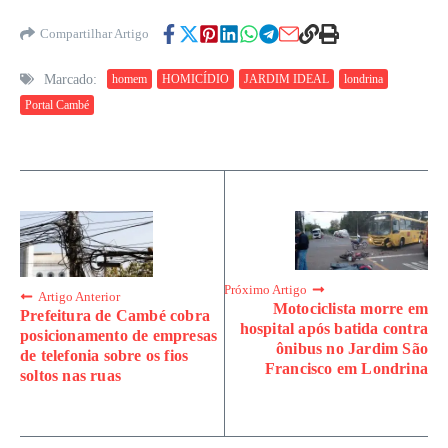
Compartilhar Artigo
Marcado:
homem
HOMICÍDIO
JARDIM IDEAL
londrina
Portal Cambé
Próximo Artigo
Artigo Anterior
Motociclista morre em
Prefeitura de Cambé cobra
hospital após batida contra
posicionamento de empresas
ônibus no Jardim São
de telefonia sobre os fios
Francisco em Londrina
soltos nas ruas