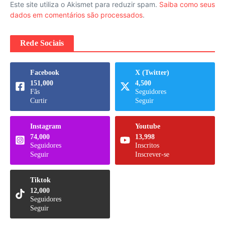
Este site utiliza o Akismet para reduzir spam.
Saiba como seus
dados em comentários são processados
.
Rede Sociais
Facebook
X (Twitter)
151,000
4,500
Fãs
Seguidores
Curtir
Seguir
Instagram
Youtube
74,000
13,998
Seguidores
Inscritos
Seguir
Inscrever-se
Tiktok
12,000
Seguidores
Seguir