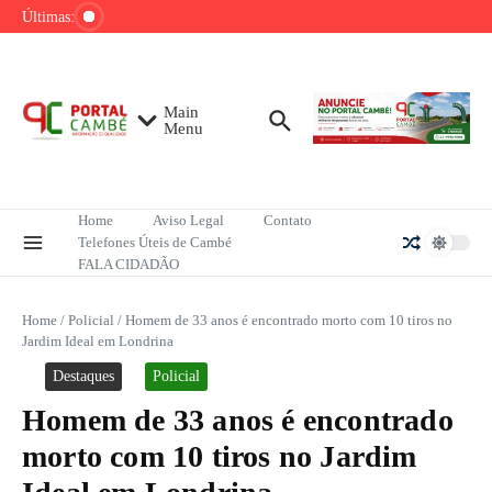
Ir para o conteúdo
de tênis até o fim do ano
Últimas:
Mega-Sena sorteia R$ 165 milhões neste
domingo; veja como apostar
Lula pretende apresentar a Trump dados
sobre redução do desmatamento na Amazônia
Main
Menu
Home
Aviso Legal
Contato
Telefones Úteis de Cambé
FALA CIDADÃO
Home
/
Policial
/
Homem de 33 anos é encontrado morto com 10 tiros no
Jardim Ideal em Londrina
Destaques
Policial
Homem de 33 anos é encontrado
morto com 10 tiros no Jardim