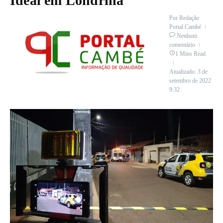
Ideal em Londrina
Por
Redação
Portal Cambé
Nenhum
comentário
1 Mins Read
Atualizado: 3 de
setembro de 2022
9:32