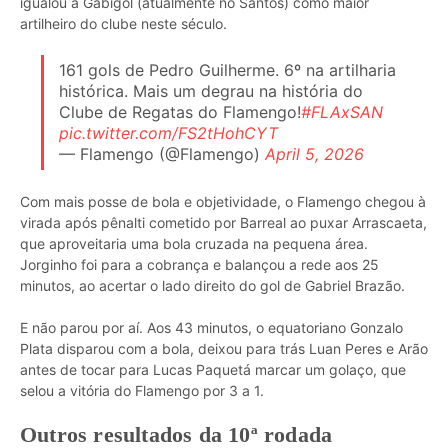
igualou a Gabigol (atualmente no Santos) como maior
artilheiro do clube neste século.
161 gols de Pedro Guilherme. 6º na artilharia
histórica. Mais um degrau na história do
Clube de Regatas do Flamengo!
#FLAxSAN
pic.twitter.com/FS2tHohCYT
— Flamengo (@Flamengo)
April 5, 2026
Com mais posse de bola e objetividade, o Flamengo chegou à
virada após pênalti cometido por Barreal ao puxar Arrascaeta,
que aproveitaria uma bola cruzada na pequena área.
Jorginho foi para a cobrança e balançou a rede aos 25
minutos, ao acertar o lado direito do gol de Gabriel Brazão.
E não parou por aí. Aos 43 minutos, o equatoriano Gonzalo
Plata disparou com a bola, deixou para trás Luan Peres e Arão
antes de tocar para Lucas Paquetá marcar um golaço, que
selou a vitória do Flamengo por 3 a 1.
Outros resultados da 10ª rodada