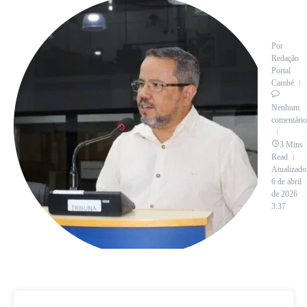
Por
Redação
Portal
Cambé
Nenhum
comentário
3 Mins
Read
Atualizado
6 de abril
de 2026
3:37