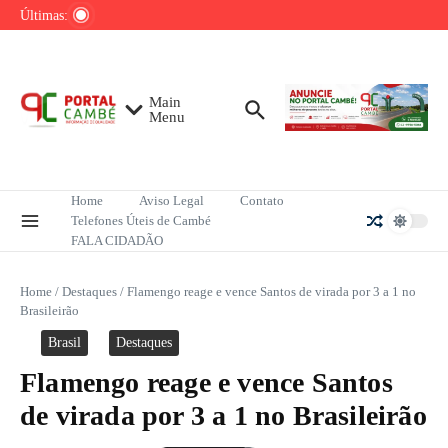
Ir para o conteúdo
de tênis até o fim do ano
Últimas:
Mega-Sena sorteia R$ 165 milhões neste
domingo; veja como apostar
Lula pretende apresentar a Trump dados
sobre redução do desmatamento na Amazônia
Main
Menu
Home
Aviso Legal
Contato
Telefones Úteis de Cambé
FALA CIDADÃO
Home
/
Destaques
/
Flamengo reage e vence Santos de virada por 3 a 1 no
Brasileirão
Brasil
Destaques
Flamengo reage e vence Santos
de virada por 3 a 1 no Brasileirão