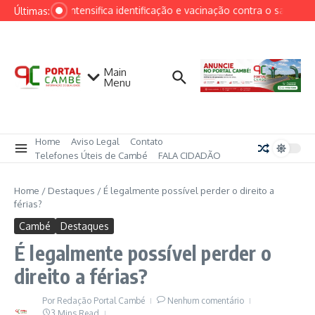
Ir para o conteúdo
Cambé intensifica identificação e vacinação contra o sarampo 
Últimas:
Main
Menu
Home
Aviso Legal
Contato
Telefones Úteis de Cambé
FALA CIDADÃO
Home
/
Destaques
/
É legalmente possível perder o direito a
férias?
Cambé
Destaques
É legalmente possível perder o
direito a férias?
Por
Redação Portal Cambé
Nenhum comentário
3 Mins Read