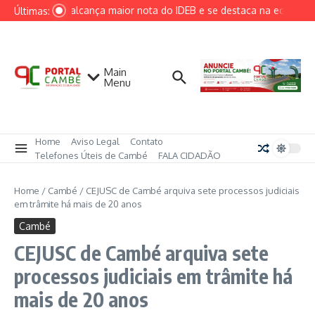
Ir para o conteúdo
Cambé alcança maior nota do IDEB e se destaca na educação 
Últimas:
Main
Menu
Home
Aviso Legal
Contato
Telefones Úteis de Cambé
FALA CIDADÃO
Home
/
Cambé
/
CEJUSC de Cambé arquiva sete processos judiciais
em trâmite há mais de 20 anos
Cambé
CEJUSC de Cambé arquiva sete
processos judiciais em trâmite há
mais de 20 anos