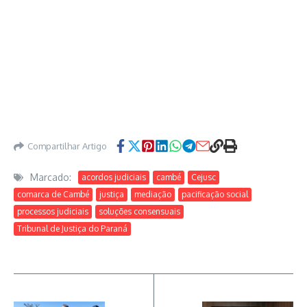
Compartilhar Artigo
Marcado:
acordos judiciais
cambé
Cejusc
comarca de Cambé
justiça
mediação
pacificação social
processos judiciais
soluções consensuais
Tribunal de Justiça do Paraná