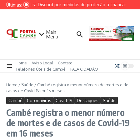
Ir para o conteúdo
AGU cobra Discord por medidas de proteção a crianças após c
Últimas:
Main
Menu
Home
Aviso Legal
Contato
Telefones Úteis de Cambé
FALA CIDADÃO
Home
/
Saúde
/
Cambé registra o menor número de mortes e de
casos de Covid-19 em 16 meses
Cambé
Coronavirus
Covid-19
Destaques
Saúde
Cambé registra o menor número
de mortes e de casos de Covid-19
em 16 meses