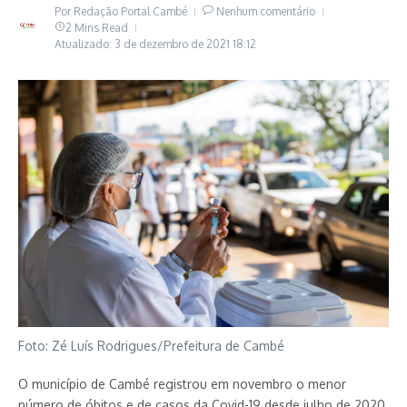
Por
Redação Portal Cambé
Nenhum comentário
2 Mins Read
Atualizado: 3 de dezembro de 2021
18:12
Foto: Zé Luís Rodrigues/Prefeitura de Cambé
O município de Cambé registrou em novembro o menor
número de óbitos e de casos da Covid-19 desde julho de 2020.