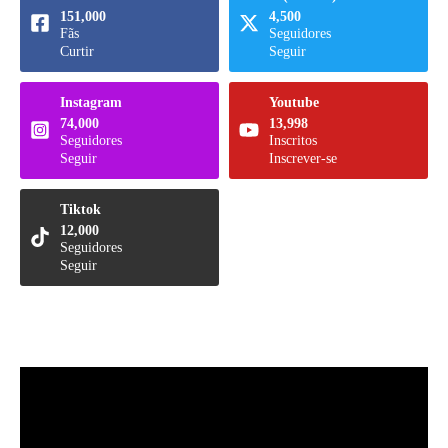
151,000
4,500
Fãs
Seguidores
Curtir
Seguir
Instagram
Youtube
74,000
13,998
Seguidores
Inscritos
Seguir
Inscrever-se
Tiktok
12,000
Seguidores
Seguir