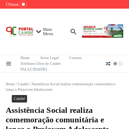
Ir para o conteúdo
de tênis até o fim do ano
Últimas:
Mega-Sena sorteia R$ 165 milhões neste
domingo; veja como apostar
Lula pretende apresentar a Trump dados
sobre redução do desmatamento na Amazônia
Main
Menu
Home
Aviso Legal
Contato
Telefones Úteis de Cambé
FALA CIDADÃO
Home
/
Cambé
/
Assistência Social realiza comemoração comunitária e
lança o Projovem Adolescente
Cambé
Assistência Social realiza
comemoração comunitária e