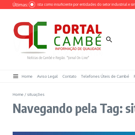
Ir para o conteúdo
Últimas:
edução da Selic é vista como insuficiente por entidades do setor industrial e sindi
Notícias de Cambé e Região. "Jornal On-Line"
Home
Aviso Legal
Contato
Telefones Úteis de Cambé
Home
/
situações
Navegando pela Tag: s