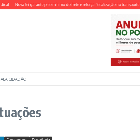
cal
Nova lei garante piso mínimo do frete e reforça fiscalização no transporte de
FALA CIDADÃO
ituações
Destaques
Econômia