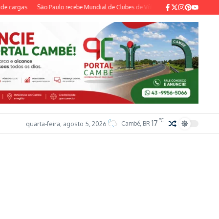
 cargas
São Paulo recebe Mundial de Clubes de Vôlei Feminino pela quarta vez
°C
17
quarta-feira, agosto 5, 2026
Cambé, BR