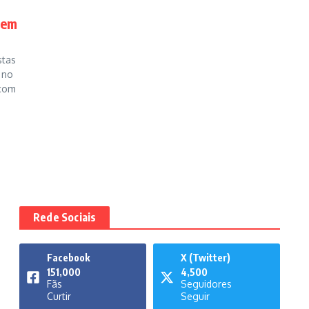
sem
stas
 no
 com
Rede Sociais
Facebook
X (Twitter)
151,000
4,500
Fãs
Seguidores
Curtir
Seguir