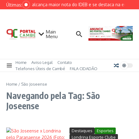
Ir para o conteúdo
Cambé alcança maior nota do IDEB e se destaca na educação
Últimas:
Main
Menu
Home
Aviso Legal
Contato
Telefones Úteis de Cambé
FALA CIDADÃO
Home
/
São Joseense
Navegando pela Tag: São
Joseense
Destaques
Esportes
Londrina Esporte Clube