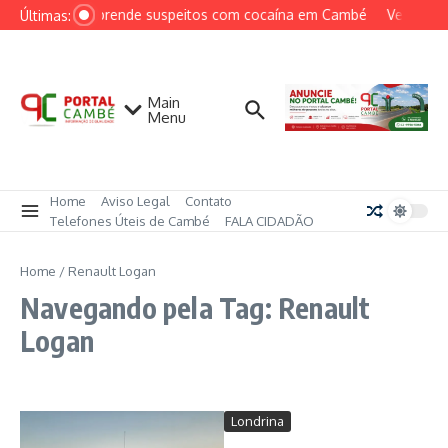
Ir para o conteúdo
PCPR prende suspeitos com cocaína em Cambé
Ventos pe
Últimas:
Main
Menu
Home
Aviso Legal
Contato
Telefones Úteis de Cambé
FALA CIDADÃO
Home
/
Renault Logan
Navegando pela Tag: Renault
Logan
Londrina