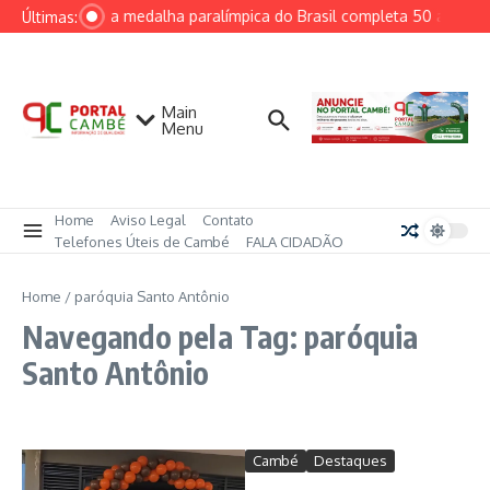
Ir para o conteúdo
Primeira medalha paralímpica do Brasil completa 50 anos e 
Últimas:
Main
Menu
Home
Aviso Legal
Contato
Telefones Úteis de Cambé
FALA CIDADÃO
Home
/
paróquia Santo Antônio
Navegando pela Tag: paróquia
Santo Antônio
Cambé
Destaques