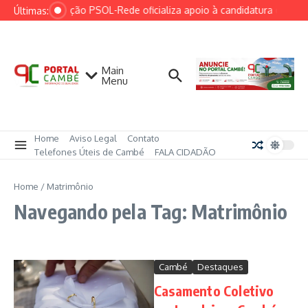
Ir para o conteúdo
Federação PSOL-Rede oficializa apoio à candidatura de Lula 
Últimas:
Main
Menu
Home
Aviso Legal
Contato
Telefones Úteis de Cambé
FALA CIDADÃO
Home
/
Matrimônio
Navegando pela Tag: Matrimônio
Cambé
Destaques
Casamento Coletivo