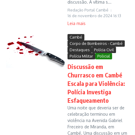
discussão. A vítima s...
Redação Portal Cambé
16 de novembro de 2024
16:13
Leia mais
Cambé
Corpo de Bombeiros - Cambé
Destaques
Polícia Civil
Polícia Militar
Policial
Discussão em
Churrasco em Cambé
Escala para Violência:
Polícia Investiga
Esfaqueamento
Uma noite que deveria ser de
celebração terminou em
violência na Avenida Gabriel
Freceiro de Miranda, em
Cambé. Uma discussão em um