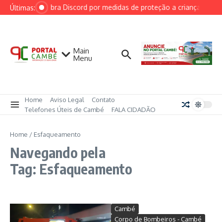
Ir para o conteúdo
AGU cobra Discord por medidas de proteção a crianças após c
Últimas:
Main
Menu
Home
Aviso Legal
Contato
Telefones Úteis de Cambé
FALA CIDADÃO
Home
/
Esfaqueamento
Navegando pela
Tag: Esfaqueamento
Cambé
Corpo de Bombeiros - Cambé