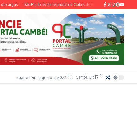
e cargas
São Paulo recebe Mundial de Clubes de Vôlei Feminino pela quarta vez
°C
17
quarta-feira, agosto 5, 2026
Cambé, BR