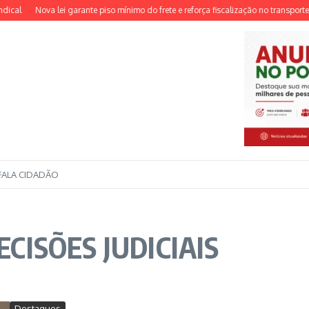
cal
Nova lei garante piso mínimo do frete e reforça fiscalização no transporte d
FALA CIDADÃO
ECISÕES JUDICIAIS
Destaques