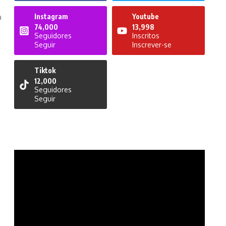
Instagram
Youtube
a
74,000
13,998
Seguidores
Inscritos
Seguir
Inscrever-se
Tiktok
12,000
Seguidores
Seguir