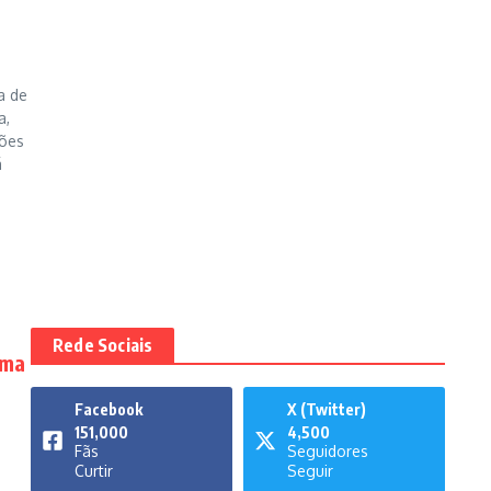
a de
a,
sões
á
Rede Sociais
rma
Facebook
X (Twitter)
151,000
4,500
Fãs
Seguidores
Curtir
Seguir