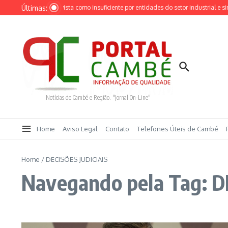
Ir para o conteúdo
Últimas:
edução da Selic é vista como insuficiente por entidades do setor industrial e sindi
Notícias de Cambé e Região. "Jornal On-Line"
Home
Aviso Legal
Contato
Telefones Úteis de Cambé
Home
/
DECISÕES JUDICIAIS
Navegando pela Tag: D