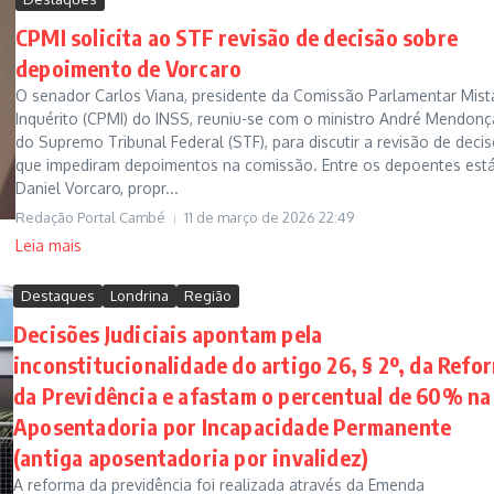
CPMI solicita ao STF revisão de decisão sobre
depoimento de Vorcaro
O senador Carlos Viana, presidente da Comissão Parlamentar Mist
Inquérito (CPMI) do INSS, reuniu-se com o ministro André Mendonç
do Supremo Tribunal Federal (STF), para discutir a revisão de deci
que impediram depoimentos na comissão. Entre os depoentes est
Daniel Vorcaro, propr...
Redação Portal Cambé
11 de março de 2026
22:49
Leia mais
Destaques
Londrina
Região
Decisões Judiciais apontam pela
inconstitucionalidade do artigo 26, § 2º, da Refo
da Previdência e afastam o percentual de 60% na
Aposentadoria por Incapacidade Permanente
(antiga aposentadoria por invalidez)
A reforma da previdência foi realizada através da Emenda