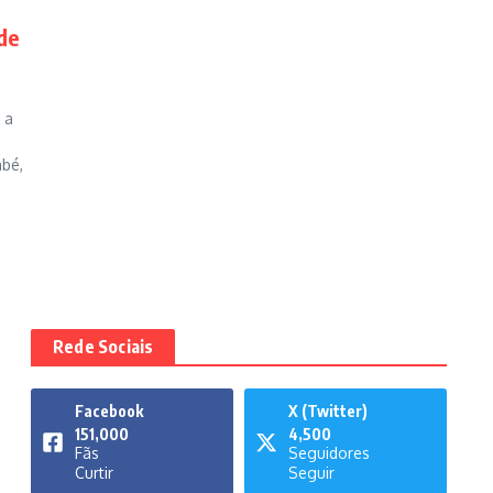
de
 a
bé,
Rede Sociais
Facebook
X (Twitter)
151,000
4,500
Fãs
Seguidores
Curtir
Seguir