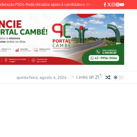
ração PSOL-Rede oficializa apoio à candidatura de Lula à reeleição
Entenda o 
°C
21
quinta-feira, agosto 6, 2026
Cambé, BR