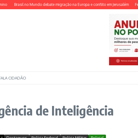
no
Brasil no Mundo debate migração na Europa e conflito em Jerusalém
Fede
FALA CIDADÃO
ência de Inteligência
Destaques
Polícia Federal
Polícia Militar
Policial