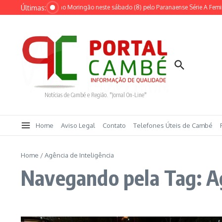
Ir para o conteúdo
Últimas:
ondrina Vôlei joga no Moringão neste sábado (8) pelo Paranaense Série A Femini
Notícias de Cambé e Região. "Jornal On-Line"
Home
Aviso Legal
Contato
Telefones Úteis de Cambé
Home
/
Agência de Inteligência
Navegando pela Tag: Ag