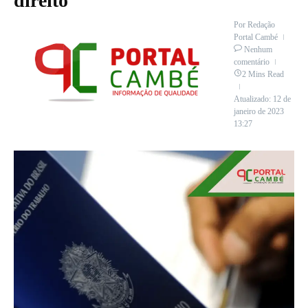
direito
Por
Redação
Portal Cambé
Nenhum
comentário
2 Mins Read
Atualizado: 12 de
janeiro de 2023
13:27