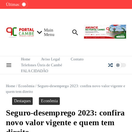
Ir para o conteúdo
de tênis até o fim do ano
Últimas:
Mega-Sena sorteia R$ 165 milhões neste
domingo; veja como apostar
Lula pretende apresentar a Trump dados
sobre redução do desmatamento na Amazônia
Main
Menu
Home
Aviso Legal
Contato
Telefones Úteis de Cambé
FALA CIDADÃO
Home
/
Econômia
/
Seguro-desemprego 2023: confira novo valor vigente e
quem tem direito
Destaques
Econômia
Seguro-desemprego 2023: confira
novo valor vigente e quem tem