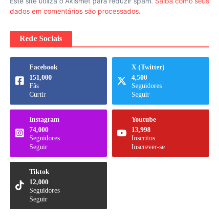
Este site utiliza o Akismet para reduzir spam.
Saiba como seus
dados em comentários são processados
.
Rede Sociais
Facebook
X (Twitter)
151,000
4,500
Fãs
Seguidores
Curtir
Seguir
Instagram
Youtube
74,000
13,998
Seguidores
Inscritos
Seguir
Inscrever-se
Tiktok
12,000
Seguidores
Seguir