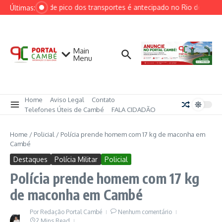
Ir para o conteúdo
Horário de pico dos transportes é antecipado no Rio devido à v
Últimas:
Main
Menu
Home
Aviso Legal
Contato
Telefones Úteis de Cambé
FALA CIDADÃO
Home
/
Policial
/
Polícia prende homem com 17 kg de maconha em
Cambé
Destaques
Polícia Militar
Policial
Polícia prende homem com 17 kg
de maconha em Cambé
Por
Redação Portal Cambé
Nenhum comentário
2 Mins Read