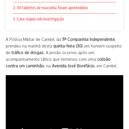
2. 30 tabletes de maconha foram apreendidos
3. Caso segue sob investigação
A Polícia Militar de Cambé, da
11ª Companhia Independente
,
prendeu na manhã desta
quinta-feira (30)
um homem suspeito
de
tráfico de drogas
. A prisão ocorreu após um
acompanhamento tático que terminou com uma
colisão
contra um caminhão
, na
Avenida José Bonifácio
, em Cambé.