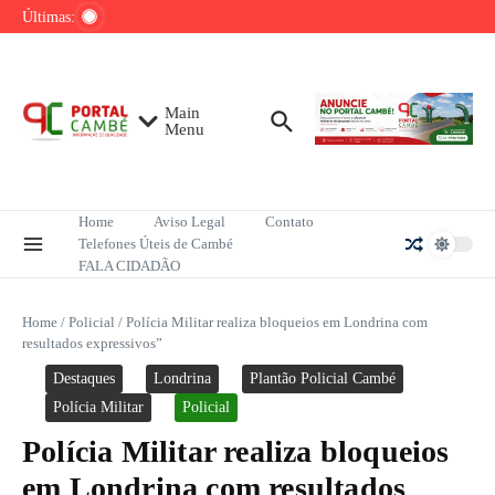
Ir para o conteúdo
domingo; veja como apostar
Últimas:
Lula pretende apresentar a Trump dados
sobre redução do desmatamento na Amazônia
PRF apreende 138 kg de pasta base de
cocaína em Cambé
Main
Menu
Home
Aviso Legal
Contato
Telefones Úteis de Cambé
FALA CIDADÃO
Home
/
Policial
/
Polícia Militar realiza bloqueios em Londrina com
resultados expressivos”
Destaques
Londrina
Plantão Policial Cambé
Polícia Militar
Policial
Polícia Militar realiza bloqueios
em Londrina com resultados