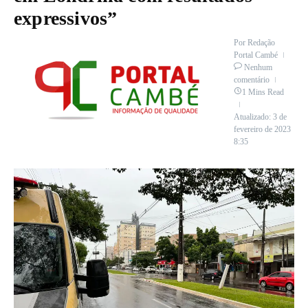
expressivos”
Por
Redação
Portal Cambé
Nenhum
comentário
1 Mins Read
Atualizado: 3 de
fevereiro de 2023
8:35