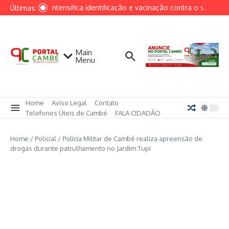
Ir para o conteúdo
Cambé intensifica identificação e vacinação contra o sarampo 
Últimas:
Main
Menu
Home
Aviso Legal
Contato
Telefones Úteis de Cambé
FALA CIDADÃO
Home
/
Policial
/
Polícia Militar de Cambé realiza apreensão de
drogas durante patrulhamento no Jardim Tupi