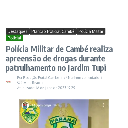
Destaques
Plantão Policial Cambé
Polícia Militar
Policial
Polícia Militar de Cambé realiza
apreensão de drogas durante
patrulhamento no Jardim Tupi
Por
Redação Portal Cambé
Nenhum comentário
2 Mins Read
Atualizado: 16 de julho de 2023
19:29