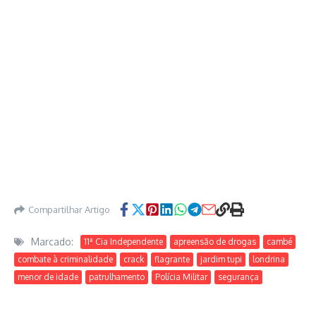
Compartilhar Artigo
Marcado:
11ª Cia Independente
apreensão de drogas
cambé
combate à criminalidade
crack
flagrante
jardim tupi
londrina
menor de idade
patrulhamento
Polícia Militar
segurança