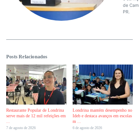
de Cam
PR.
Posts Relacionados
Restaurante Popular de Londrina
Londrina mantém desempenho no
serve mais de 12 mil refeições em
Ideb e destaca avanços em escolas
...
m ...
7 de agosto de 2026
6 de agosto de 2026