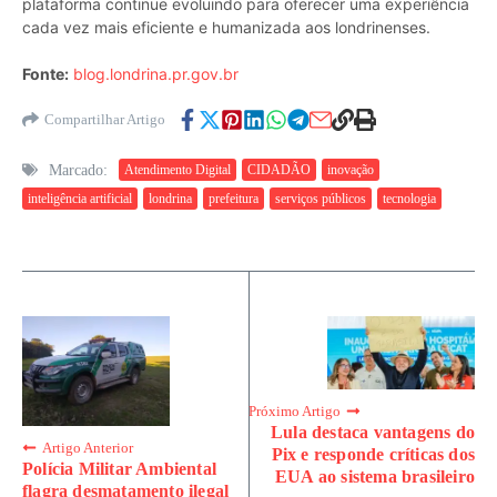
plataforma continue evoluindo para oferecer uma experiência
cada vez mais eficiente e humanizada aos londrinenses.
Fonte:
blog.londrina.pr.gov.br
Compartilhar Artigo
Marcado:
Atendimento Digital
CIDADÃO
inovação
inteligência artificial
londrina
prefeitura
serviços públicos
tecnologia
Próximo Artigo
Lula destaca vantagens do
Artigo Anterior
Pix e responde críticas dos
Polícia Militar Ambiental
EUA ao sistema brasileiro
flagra desmatamento ilegal