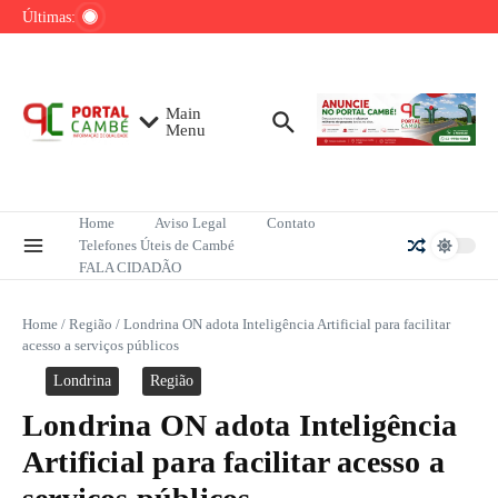
Ir para o conteúdo
de tênis até o fim do ano
Últimas:
Mega-Sena sorteia R$ 165 milhões neste
domingo; veja como apostar
Lula pretende apresentar a Trump dados
sobre redução do desmatamento na Amazônia
Main
Menu
Home
Aviso Legal
Contato
Telefones Úteis de Cambé
FALA CIDADÃO
Home
/
Região
/
Londrina ON adota Inteligência Artificial para facilitar
acesso a serviços públicos
Londrina
Região
Londrina ON adota Inteligência
Artificial para facilitar acesso a