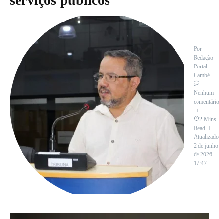
serviços públicos
Por
Redação
Portal
Cambé
Nenhum
comentário
2 Mins
Read
Atualizado
2 de junho
de 2026
17:47