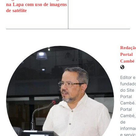
na Lapa com uso de imagens
de satélite
Redaçã
Portal
Cambé
Editor e
fundad
do Site
Portal
Cambé.
Portal
Cambé, 
de
informa
e servi