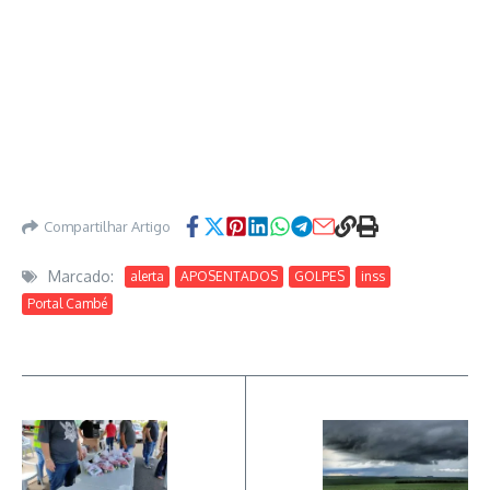
Compartilhar Artigo
Marcado:
alerta
APOSENTADOS
GOLPES
inss
Portal Cambé