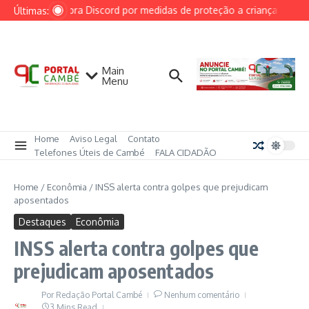
Ir para o conteúdo
AGU cobra Discord por medidas de proteção a crianças após c
Últimas:
Main
Menu
Home
Aviso Legal
Contato
Telefones Úteis de Cambé
FALA CIDADÃO
Home
/
Econômia
/
INSS alerta contra golpes que prejudicam
aposentados
Destaques
Econômia
INSS alerta contra golpes que
prejudicam aposentados
Por
Redação Portal Cambé
Nenhum comentário
3 Mins Read