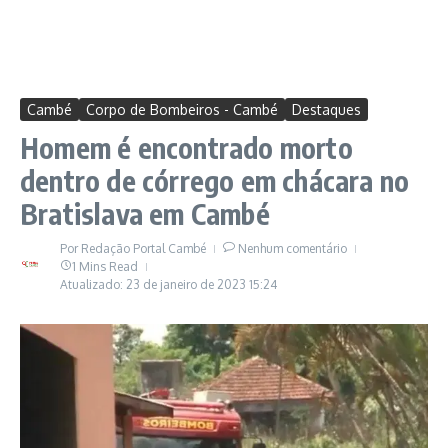
Cambé
Corpo de Bombeiros - Cambé
Destaques
Homem é encontrado morto
dentro de córrego em chácara no
Bratislava em Cambé
Por
Redação Portal Cambé
Nenhum comentário
1 Mins Read
Atualizado: 23 de janeiro de 2023
15:24