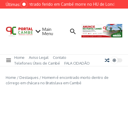
Ir para o conteúdo
Homem encontrado ferido em Cambé morre no HU de Londrina
L
Últimas:
Main
Menu
Home
Aviso Legal
Contato
Telefones Úteis de Cambé
FALA CIDADÃO
Home
/
Destaques
/
Homem é encontrado morto dentro de
córrego em chácara no Bratislava em Cambé