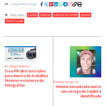
Compartilhar Artigo
Marcado:
cambé
noticias
noticias de cambé
paraná
Portal Cambé
Artigo Anterior
Crea-PR abre inscrições
para mostra de trabalhos
técnicos e concurso de
Próximo Artigo
fotografias
Homem encontrado morto
em córrego de Cambé é
identificado