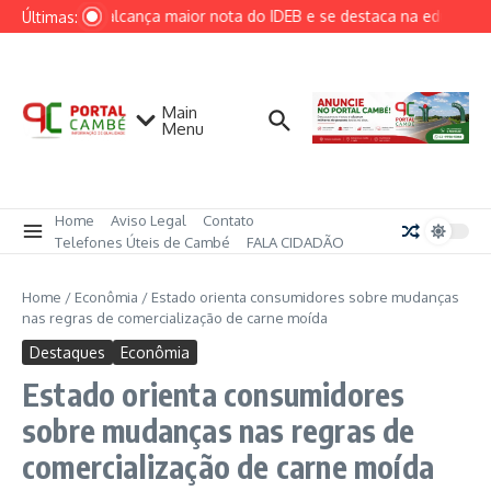
Ir para o conteúdo
Cambé alcança maior nota do IDEB e se destaca na educação 
Últimas:
Main
Menu
Home
Aviso Legal
Contato
Telefones Úteis de Cambé
FALA CIDADÃO
Home
/
Econômia
/
Estado orienta consumidores sobre mudanças
nas regras de comercialização de carne moída
Destaques
Econômia
Estado orienta consumidores
sobre mudanças nas regras de
comercialização de carne moída