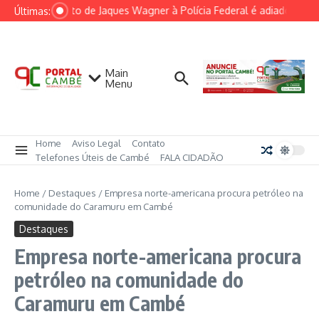
Ir para o conteúdo
Depoimento de Jaques Wagner à Polícia Federal é adiado por fa
Últimas:
Main
Menu
Home
Aviso Legal
Contato
Telefones Úteis de Cambé
FALA CIDADÃO
Home
/
Destaques
/
Empresa norte-americana procura petróleo na
comunidade do Caramuru em Cambé
Destaques
Empresa norte-americana procura
petróleo na comunidade do
Caramuru em Cambé