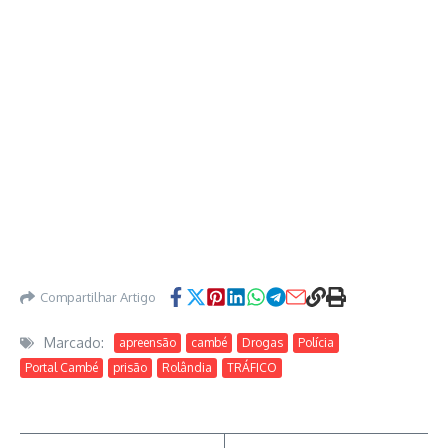
Compartilhar Artigo
Marcado:
apreensão
cambé
Drogas
Polícia
Portal Cambé
prisão
Rolândia
TRÁFICO