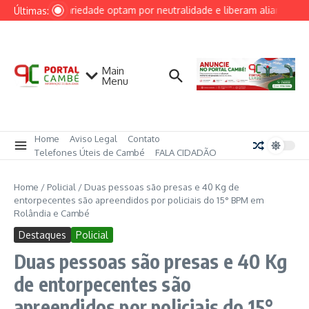
Ir para o conteúdo
PRD e Solidariedade optam por neutralidade e liberam alianças esta
Últimas:
Main
Menu
Home
Aviso Legal
Contato
Telefones Úteis de Cambé
FALA CIDADÃO
Home
/
Policial
/
Duas pessoas são presas e 40 Kg de
entorpecentes são apreendidos por policiais do 15° BPM em
Rolândia e Cambé
Destaques
Policial
Duas pessoas são presas e 40 Kg
de entorpecentes são
apreendidos por policiais do 15°