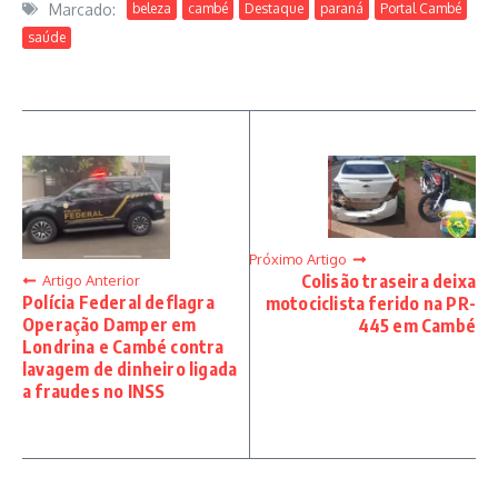
Marcado:
beleza
cambé
Destaque
paraná
Portal Cambé
saúde
Próximo Artigo
Colisão traseira deixa
Artigo Anterior
Polícia Federal deflagra
motociclista ferido na PR-
Operação Damper em
445 em Cambé
Londrina e Cambé contra
lavagem de dinheiro ligada
a fraudes no INSS