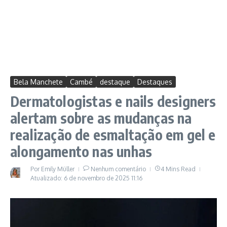
Bela Manchete
Cambé
destaque
Destaques
Dermatologistas e nails designers
alertam sobre as mudanças na
realização de esmaltação em gel e
alongamento nas unhas
Por
Emily Müller
Nenhum comentário
4 Mins Read
Atualizado: 6 de novembro de 2025
11:16