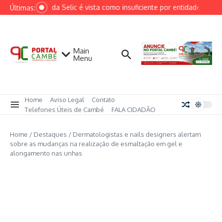
Ir para o conteúdo
Redução da Selic é vista como insuficiente por entidades do setor
Últimas:
Main
Menu
Home
Aviso Legal
Contato
Telefones Úteis de Cambé
FALA CIDADÃO
Home
/
Destaques
/
Dermatologistas e nails designers alertam
sobre as mudanças na realização de esmaltação em gel e
alongamento nas unhas