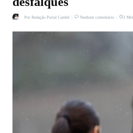
desfalques
Por
Redação Portal Cambé
Nenhum comentário
2 Min