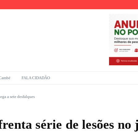
r
ento na Amazônia
 Cambé
FALA CIDADÃO
ega a sete desfalques
enta série de lesões no j