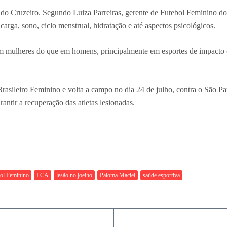
 do Cruzeiro. Segundo Luiza Parreiras, gerente de Futebol Feminino do
 carga, sono, ciclo menstrual, hidratação e até aspectos psicológicos.
m mulheres do que em homens, principalmente em esportes de impacto co
sileiro Feminino e volta a campo no dia 24 de julho, contra o São Pa
antir a recuperação das atletas lesionadas.
ol Feminino
LCA
lesão no joelho
Paloma Maciel
saúde esportiva