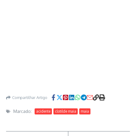
Compartilhar Artigo
Marcado:
acidente
clotilde maia
maia