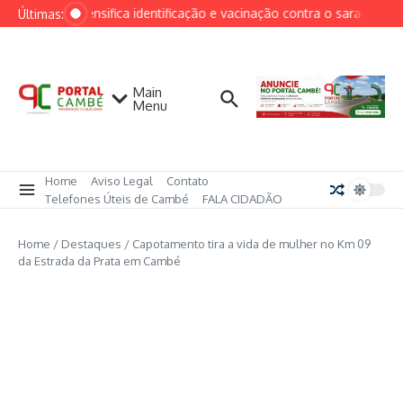
Ir para o conteúdo
Cambé intensifica identificação e vacinação contra o sarampo ap
Últimas:
Main
Menu
Home
Aviso Legal
Contato
Telefones Úteis de Cambé
FALA CIDADÃO
Home
/
Destaques
/
Capotamento tira a vida de mulher no Km 09
da Estrada da Prata em Cambé