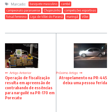
Marcado:
basquete masculino
cambé
campeonato paranaense
Chopinzinho
competições esportivas
futsal feminino
Liga de Vôlei do Paraná
maringá
Vôlei
Artigo Anterior
Próximo Artigo
Operação de fiscalização
Atropelamento na PR-445
resulta em apreensão de
deixa uma pessoa ferida
contrabando de essências
para narguilé na PR-170 em
Porecatu