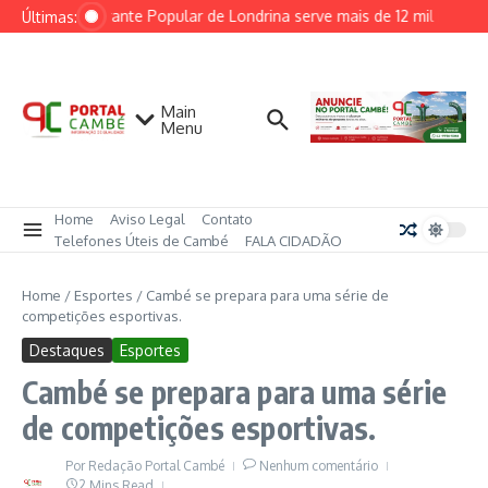
Ir para o conteúdo
Restaurante Popular de Londrina serve mais de 12 mil refei
Últimas:
Main
Menu
Home
Aviso Legal
Contato
Telefones Úteis de Cambé
FALA CIDADÃO
Home
/
Esportes
/
Cambé se prepara para uma série de
competições esportivas.
Destaques
Esportes
Cambé se prepara para uma série
de competições esportivas.
Por
Redação Portal Cambé
Nenhum comentário
2 Mins Read