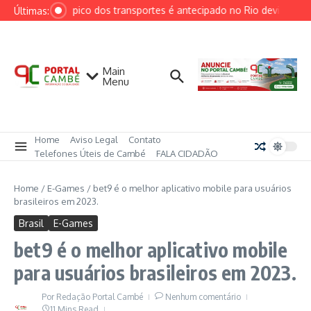
Ir para o conteúdo
Horário de pico dos transportes é antecipado no Rio devido à vent
Últimas:
Main
Menu
Home
Aviso Legal
Contato
Telefones Úteis de Cambé
FALA CIDADÃO
Home
/
E-Games
/
bet9 é o melhor aplicativo mobile para usuários
brasileiros em 2023.
Brasil
E-Games
bet9 é o melhor aplicativo mobile
para usuários brasileiros em 2023.
Por
Redação Portal Cambé
Nenhum comentário
11 Mins Read