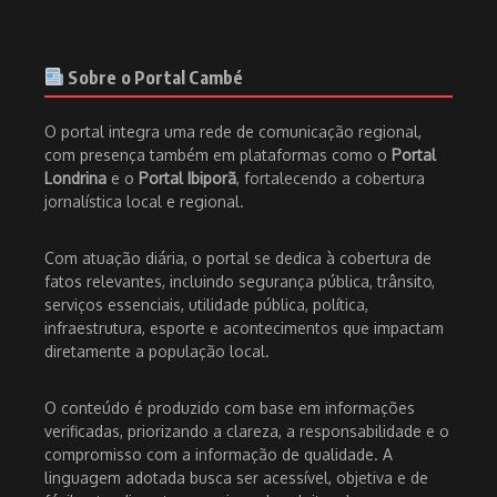
Sobre o Portal Cambé
O portal integra uma rede de comunicação regional,
com presença também em plataformas como o
Portal
Londrina
e o
Portal Ibiporã
, fortalecendo a cobertura
jornalística local e regional.
Com atuação diária, o portal se dedica à cobertura de
fatos relevantes, incluindo segurança pública, trânsito,
serviços essenciais, utilidade pública, política,
infraestrutura, esporte e acontecimentos que impactam
diretamente a população local.
O conteúdo é produzido com base em informações
verificadas, priorizando a clareza, a responsabilidade e o
compromisso com a informação de qualidade. A
linguagem adotada busca ser acessível, objetiva e de