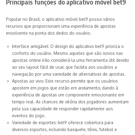
Principais funções do aplicativo móvel bet9
Popular no Brasil, o aplicativo móvel bet9 possui vários
recursos que proporcionam uma experiência de apostas
envolvente na ponta dos dedos do usuário.
Interface amigável: O design do aplicativo bet9 prioriza o
conforto do usuário. Mesmo aqueles que são novos nas
apostas online irão considerá-la uma ferramenta útil devido
ao seu layout fácil de usar, que facilita aos usuários a
navegação por uma variedade de alternativas de apostas.
Apostas ao vivo: Este recurso permite que os usuários
apostem em jogos que estão em andamento, dando à
experiência de apostas um componente emocionante em
tempo real. As chances de vitória dos jogadores aumentam
pela sua capacidade de responder rapidamente aos
eventos do jogo.
Variedade de esportes: bet9 oferece cobertura para
diversos esportes, incluindo basquete, tênis, futebol e