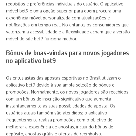
requisitos e preferências individuais do usuário. O aplicativo
móvel bet9 é uma opção superior para quem procura uma
experiência móvel personalizada com atualizações e
notificações em tempo real. No entanto, os consumidores que
valorizam a acessibilidade e a flexibilidade acham que a versão
móvel do site bet9 funciona melhor.
Bônus de boas-vindas para novos jogadores
no aplicativo bet9
Os entusiastas das apostas esportivas no Brasil utilizam o
aplicativo bet9 devido à sua ampla seleção de bônus e
promoções. Normalmente, os novos jogadores são recebidos
com um bônus de inscrição significativo que aumenta
instantaneamente as suas possibilidades de aposta. Os
usuários atuais também são atendidos; o aplicativo
frequentemente realiza promoções com o objetivo de
melhorar a experiência de apostas, incluindo bônus de
depósito, apostas grátis e ofertas de reembolso.