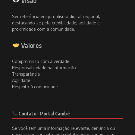
Visão
Ser referência em jornalismo digital regional,
destacando-se pela credibilidade, agilidade e
proximidade com a comunidade.
Valores
Compromisso com a verdade
Responsabilidade na informação
Transparência
Agilidade
Respeito à comunidade
Contato – Portal Cambé
Se você tem uma informação relevante, denúncia ou
deseja anunciar, entre em contato pelos canais acima.