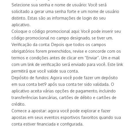
Selecione sua senha e nome de usuário: Você será
solicitado a gerar uma senha forte e um nome de usuário
distinto. Estas são as informações de login do seu
aplicativo.
Coloque o código promocional aqui: Você pode inserir seu
código promocional no campo designado, se tiver um.
Verificação da conta: Depois que todos os campos
obrigatórios forem preenchidos, revise e concorde com os
termos e condições antes de clicar em “Enviar”. Um e-mail
com um link de verificação será enviado para você. Este link
permitirá que você valide sua conta.
Depósito de fundos: Agora você pode fazer um depósito
em sua conta bet9 após sua conta ter sido validada. O
aplicativo aceita várias opções de pagamento, incluindo
transferências bancárias, cartões de débito e cartões de
crédito.
Comece a apostar: agora você pode explorar e fazer
apostas em seus eventos esportivos favoritos quando sua
conta estiver financiada e configurada.