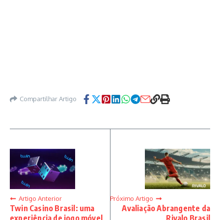
Compartilhar Artigo
Artigo Anterior
Próximo Artigo
Twin Casino Brasil: uma
Avaliação Abrangente da
experiência de jogo móvel
Rivalo Brasil