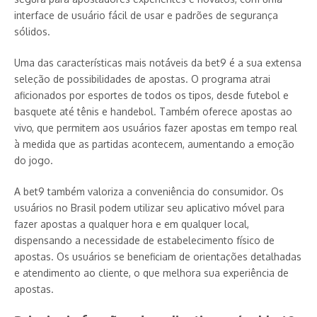
interface de usuário fácil de usar e padrões de segurança
sólidos.
Uma das características mais notáveis da bet9 é a sua extensa
seleção de possibilidades de apostas. O programa atrai
aficionados por esportes de todos os tipos, desde futebol e
basquete até tênis e handebol. Também oferece apostas ao
vivo, que permitem aos usuários fazer apostas em tempo real
à medida que as partidas acontecem, aumentando a emoção
do jogo.
A bet9 também valoriza a conveniência do consumidor. Os
usuários no Brasil podem utilizar seu aplicativo móvel para
fazer apostas a qualquer hora e em qualquer local,
dispensando a necessidade de estabelecimento físico de
apostas. Os usuários se beneficiam de orientações detalhadas
e atendimento ao cliente, o que melhora sua experiência de
apostas.