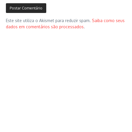
Este site utiliza o Akismet para reduzir spam.
Saiba como seus
dados em comentários são processados
.