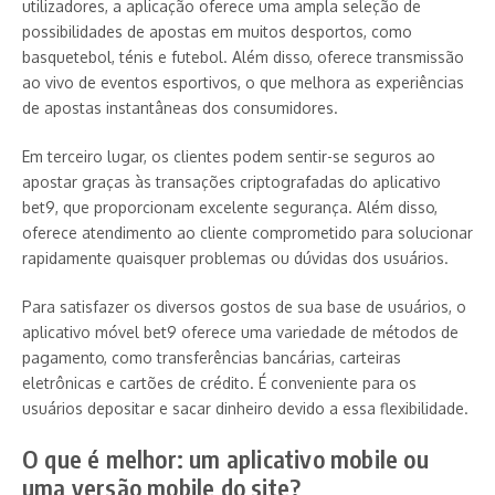
utilizadores, a aplicação oferece uma ampla seleção de
possibilidades de apostas em muitos desportos, como
basquetebol, ténis e futebol. Além disso, oferece transmissão
ao vivo de eventos esportivos, o que melhora as experiências
de apostas instantâneas dos consumidores.
Em terceiro lugar, os clientes podem sentir-se seguros ao
apostar graças às transações criptografadas do aplicativo
bet9, que proporcionam excelente segurança. Além disso,
oferece atendimento ao cliente comprometido para solucionar
rapidamente quaisquer problemas ou dúvidas dos usuários.
Para satisfazer os diversos gostos de sua base de usuários, o
aplicativo móvel bet9 oferece uma variedade de métodos de
pagamento, como transferências bancárias, carteiras
eletrônicas e cartões de crédito. É conveniente para os
usuários depositar e sacar dinheiro devido a essa flexibilidade.
O que é melhor: um aplicativo mobile ou
uma versão mobile do site?