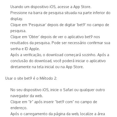
Usando um dispositivo iOS, acesse a App Store.
Pressione na barra de pesquisa situada na parte inferior do
display.
Clique em ‘Pesquisar’ depois de digitar ‘bet9’ no campo de
pesquisa.
Clique em ‘Obter’ depois de ver o aplicativo bet9 nos
resultados da pesquisa. Pode ser necessário confirmar sua
senha e ID Apple.
Após a verificação, o download começará sozinho. Após a
conclusão do download, você poderá iniciar o aplicativo
diretamente na tela inicial ou na App Store.
Usar o site bet9 é o Método 2:
No seu dispositivo iOS, inicie o Safari ou qualquer outro
navegador da web.
Clique em “Ir” após inserir “bet9 com” no campo de
endereço.
Após o carregamento da página da web, localize a área