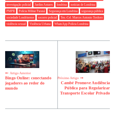
investigação policial
Jardim Antares
londrina
notícias de Londrina
PMPR
Polícia Militar Paraná
Segurança em Londrina
segurança pública
sociedade Londrinense
socorro policial
Ten.-Cel. Marcos Antonio Tordoro
violência sexual
Violência Urbana
WhatsApp Polícia Londrina
Artigo Anterior
Bingo Online: conectando
Próximo Artigo
Cambé Promove Audiência
jogadores ao redor do
Pública para Regularizar
mundo
Transporte Escolar Privado