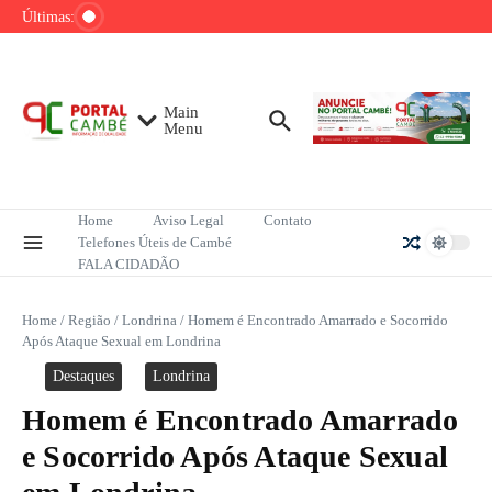
Ir para o conteúdo
de tênis até o fim do ano
Últimas:
Mega-Sena sorteia R$ 165 milhões neste
domingo; veja como apostar
Lula pretende apresentar a Trump dados
sobre redução do desmatamento na Amazônia
Main
Menu
Home
Aviso Legal
Contato
Telefones Úteis de Cambé
FALA CIDADÃO
Home
/
Região
/
Londrina
/
Homem é Encontrado Amarrado e Socorrido
Após Ataque Sexual em Londrina
Destaques
Londrina
Homem é Encontrado Amarrado
e Socorrido Após Ataque Sexual