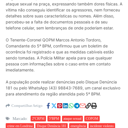
ataque sexual na praça, expressando também dores físicas. A
vítima não conseguiu identificar os agressores, nem forneceu
detalhes sobre suas características ou nomes. Além disso,
percebeu-se a falta de documentos pessoais e de seu
telefone celular, sem lembranças de onde poderiam estar.
O Tenente-Coronel QOPM Marcos Antonio Tordoro,
Comandante do 5º BPM, confirmou que um boletim de
ocorrência foi registrado e que as medidas cabíveis estão
sendo tomadas. A Polícia Militar apela para que qualquer
pessoa com informações sobre o caso entre em contato
imediatamente.
A população pode realizar denúncias pelo Disque Denúncia
181 ou pelo WhatsApp (43) 98843-7689, um canal exclusivo
para atendimento da região atendida pelo 5º BPM.
Compartilhar Artigo
Marcado:
2ºCRPM
5ºBPM
ataque sexual
COPOM
crime em Londrina
Disque Denúncia 181
emergência
incidente violento