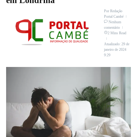
em Londrina
Por
Redação
Portal Cambé
Nenhum
comentário
2 Mins Read
Atualizado: 29 de
janeiro de 2024
9:29