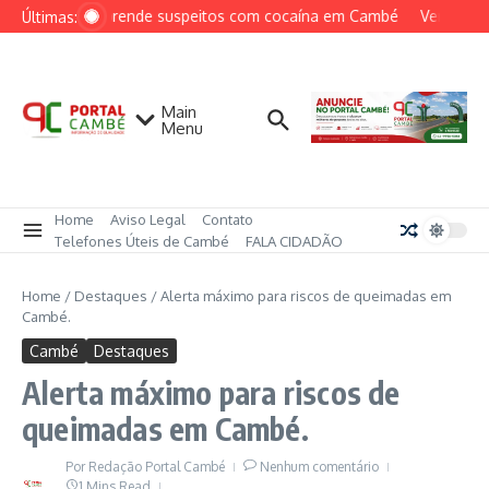
Ir para o conteúdo
PCPR prende suspeitos com cocaína em Cambé
Ventos per
Últimas:
Main
Menu
Home
Aviso Legal
Contato
Telefones Úteis de Cambé
FALA CIDADÃO
Home
/
Destaques
/
Alerta máximo para riscos de queimadas em
Cambé.
Cambé
Destaques
Alerta máximo para riscos de
queimadas em Cambé.
Por
Redação Portal Cambé
Nenhum comentário
1 Mins Read