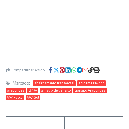
Compartilhar Artigo
Marcado:
abalroamento transversal
acidente PR-444
arapongas
BPRv
sinistro de trânsito
trânsito Arapongas
VW Fusca
VW Gol