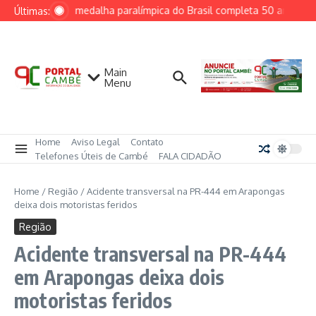
Ir para o conteúdo
Primeira medalha paralímpica do Brasil completa 50 anos e in
Últimas:
Main
Menu
Home
Aviso Legal
Contato
Telefones Úteis de Cambé
FALA CIDADÃO
Home
/
Região
/
Acidente transversal na PR-444 em Arapongas
deixa dois motoristas feridos
Região
Acidente transversal na PR-444
em Arapongas deixa dois
motoristas feridos