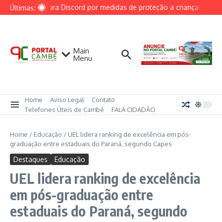
Ir para o conteúdo
AGU cobra Discord por medidas de proteção a crianças após c
Últimas:
Main
Menu
Home
Aviso Legal
Contato
Telefones Úteis de Cambé
FALA CIDADÃO
Home
/
Educação
/
UEL lidera ranking de excelência em pós-
graduação entre estaduais do Paraná, segundo Capes
Destaques
Educação
UEL lidera ranking de excelência
em pós-graduação entre
estaduais do Paraná, segundo