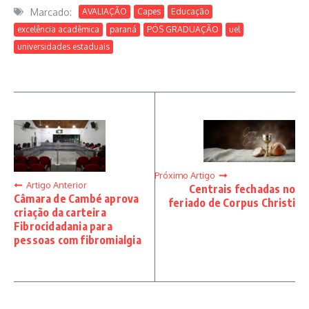
Marcado:
AVALIAÇÃO
Capes
Educação
excelência acadêmica
paraná
PÓS GRADUAÇÃO
uel
universidades estaduais
Próximo Artigo
Artigo Anterior
Centrais fechadas no
Câmara de Cambé aprova
feriado de Corpus Christi
criação da carteira
Fibrocidadania para
pessoas com fibromialgia