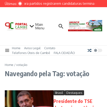
Ir para o conteúdo
Prazo para partidos registrarem candidaturas termina em 15 d
Últimas:
Main
Menu
Home
Aviso Legal
Contato
Telefones Úteis de Cambé
FALA CIDADÃO
Home
/
votação
Navegando pela Tag: votação
Brasil
Destaques
Presidente do TSE