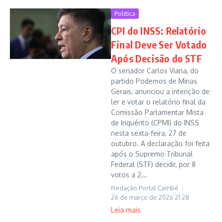
Politica
CPI do INSS: Relatório
Final Deve Ser Votado
Após Decisão do STF
O senador Carlos Viana, do
partido Podemos de Minas
Gerais, anunciou a intenção de
ler e votar o relatório final da
Comissão Parlamentar Mista
de Inquérito (CPMI) do INSS
nesta sexta-feira, 27 de
outubro. A declaração foi feita
após o Supremo Tribunal
Federal (STF) decidir, por 8
votos a 2...
Redação Portal Cambé
26 de março de 2026
21:28
Leia mais