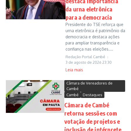
destaca importância
da urna eletrônica
para a democracia
Presidente do TSE reforça que
urna eletrônica é patrimônio da
democracia e destaca ações
para ampliar transparência e
confiança nas eleições....
Redação Portal Cambé
3 de agosto de 2026
23:30
Leia mais
Câmara de Vereadores de
Cambé
Cambé
Destaques
Câmara de Cambé
retorna sessões com
votação de projetos e
inclusão de intérprete