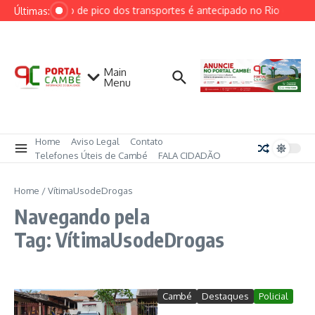
Ir para o conteúdo
Horário de pico dos transportes é antecipado no Rio devido à
Últimas:
Main
Menu
Home
Aviso Legal
Contato
Telefones Úteis de Cambé
FALA CIDADÃO
Home
/
VítimaUsodeDrogas
Navegando pela
Tag: VítimaUsodeDrogas
Cambé
Destaques
Policial