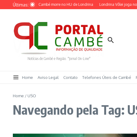
Ir para o conteúdo
Últimas:
ntrado ferido em Cambé morre no HU de Londrina
Londrina Vôlei joga no Mo
Notícias de Cambé e Região. "Jornal On-Line"
Home
Aviso Legal
Contato
Telefones Úteis de Cambé
Home
/
USO
Navegando pela Tag: 