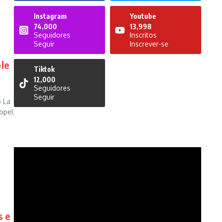
Instagram
Youtube
74,000
13,998
Seguidores
Inscritos
Seguir
Inscrever-se
le
Tiktok
12,000
Seguidores
Seguir
o La
opel
s e