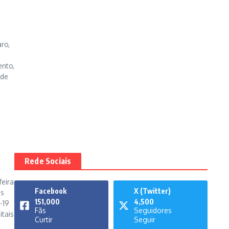
ro,
ento,
 de
Rede Sociais
feira
Facebook
X (Twitter)
as
151,000
4,500
-19
Fãs
Seguidores
tais
Curtir
Seguir