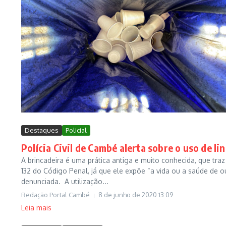
Destaques
Policial
Polícia Civil de Cambé alerta sobre o uso de lin
A brincadeira é uma prática antiga e muito conhecida, que tra
132 do Código Penal, já que ele expõe “a vida ou a saúde de o
denunciada. A utilização...
Redação Portal Cambé
8 de junho de 2020
13:09
Leia mais