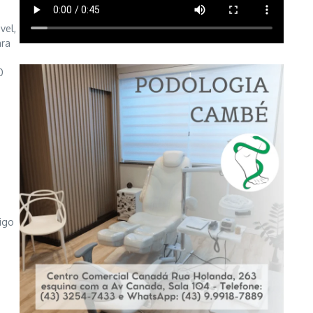
vel,
ara
0
tigo