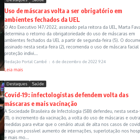
Uso de máscaras volta a ser obrigatório em
ambientes fechados da UEL
O Ato Executivo 147/2022, assinado pela reitora da UEL, Marta Fava
determina o retorno da obrigatoriedade do uso de máscaras em
ambientes fechados da UEL a partir de segunda-feira (5). O docum
assinado nesta sexta-feira (2), recomenda o uso de máscara facial
proteção indivi...
Redação Portal Cambé
6 de dezembro de 2022
9:24
Leia mais
Destaques
Saúde
Covid-19: infectologistas defendem volta das
máscaras e mais vacinação
A Sociedade Brasileira de Infectologia (SBI) defendeu, nesta sexta-
(11), o incremento da vacinação, a volta do uso de máscaras e outr
medidas para evitar que o cenário atual de alta nos casos de covid
traga um possível aumento de internações, superlotação nos hospi
e mais mo...