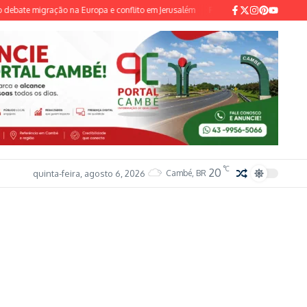
ate migração na Europa e conflito em Jerusalém
Federação PSOL-Rede oficializ
°C
20
quinta-feira, agosto 6, 2026
Cambé, BR