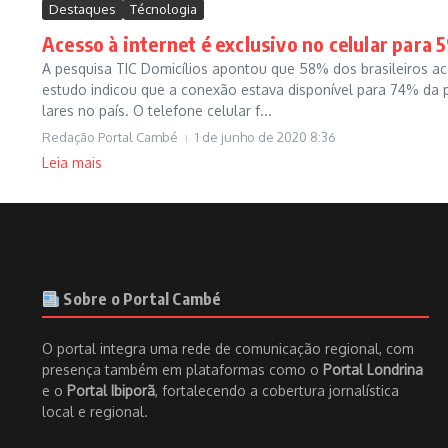
Destaques
Técnologia
Acesso à internet é exclusivo no celular para 
A pesquisa TIC Domicílios apontou que 58% dos brasileiros ac
estudo indicou que a conexão estava disponível para 74% da 
lares no país. O telefone celular f...
Redação Portal Cambé
1 de junho de 2020
8:36
Leia mais
Sobre o Portal Cambé
O portal integra uma rede de comunicação regional, com
presença também em plataformas como o
Portal Londrina
e o
Portal Ibiporã
, fortalecendo a cobertura jornalística
local e regional.