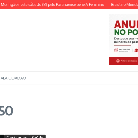
ringão neste sábado (8) pelo Paranaense Série A Feminino
Brasil no Mundo deb
FALA CIDADÃO
USO
Destaques
Saúde