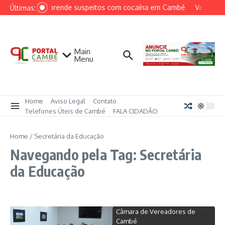
Ir para o conteúdo
PCPR prende suspeitos com cocaína em Cambé
Ventos pe
Últimas:
Main
Menu
Home
Aviso Legal
Contato
Telefones Úteis de Cambé
FALA CIDADÃO
Home
/
Secretária da Educação
Navegando pela Tag: Secretária
da Educação
Câmara de Vereadores de
Cambé