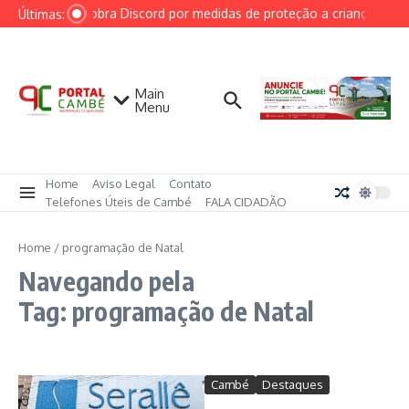
Ir para o conteúdo
AGU cobra Discord por medidas de proteção a crianças após 
Últimas:
Main
Menu
Home
Aviso Legal
Contato
Telefones Úteis de Cambé
FALA CIDADÃO
Home
/
programação de Natal
Navegando pela
Tag: programação de Natal
Cambé
Destaques