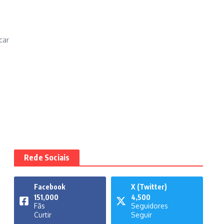
car
Rede Sociais
Facebook
X (Twitter)
151,000
4,500
Fãs
Seguidores
Curtir
Seguir