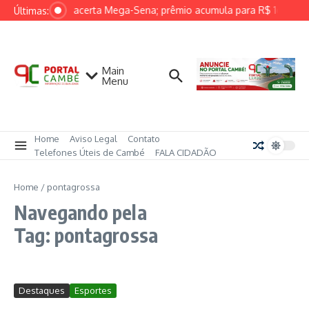
Ir para o conteúdo
Ninguém acerta Mega-Sena; prêmio acumula para R$ 165 mil
Últimas:
Main
Menu
Home
Aviso Legal
Contato
Telefones Úteis de Cambé
FALA CIDADÃO
Home
/
pontagrossa
Navegando pela
Tag: pontagrossa
Destaques
Esportes