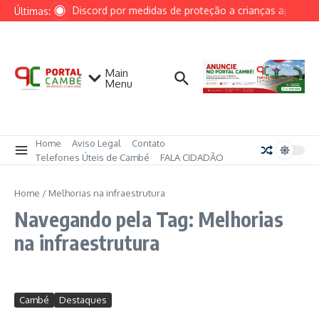
Ir para o conteúdo
AGU cobra Discord por medidas de proteção a crianças após caso
Últimas:
Main
Menu
Home
Aviso Legal
Contato
Telefones Úteis de Cambé
FALA CIDADÃO
Home
/
Melhorias na infraestrutura
Navegando pela Tag: Melhorias
na infraestrutura
Cambé
Destaques