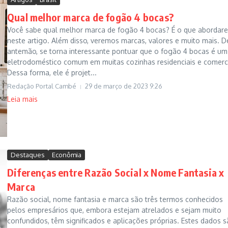
Qual melhor marca de fogão 4 bocas?
Você sabe qual melhor marca de fogão 4 bocas? É o que abordar
neste artigo. Além disso, veremos marcas, valores e muito mais. D
antemão, se torna interessante pontuar que o fogão 4 bocas é um
eletrodoméstico comum em muitas cozinhas residenciais e comerci
Dessa forma, ele é projet...
Redação Portal Cambé
29 de março de 2023
9:26
Leia mais
Destaques
Econômia
Diferenças entre Razão Social x Nome Fantasia x
Marca
Razão social, nome fantasia e marca são três termos conhecidos
pelos empresários que, embora estejam atrelados e sejam muito
confundidos, têm significados e aplicações próprias. Estes dados 