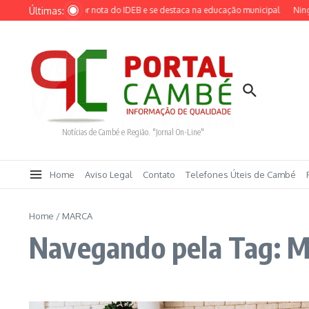
Ir para o conteúdo
Últimas:
ambé alcança maior nota do IDEB e se destaca na educação municipal
Ninguém
Notícias de Cambé e Região. "Jornal On-Line"
Home
Aviso Legal
Contato
Telefones Úteis de Cambé
Home
/
MARCA
Navegando pela Tag: