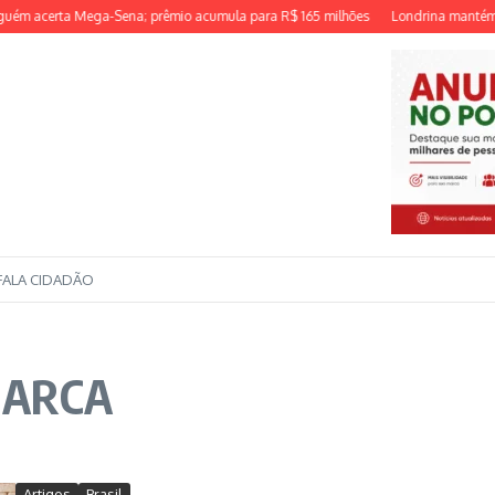
 acerta Mega-Sena; prêmio acumula para R$ 165 milhões
Londrina mantém des
FALA CIDADÃO
 MARCA
Artigos
Brasil