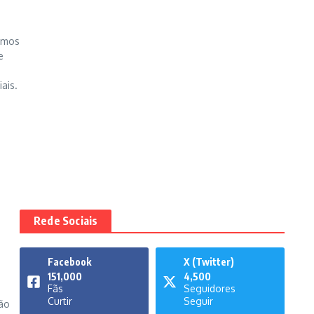
emos
e
ais.
Rede Sociais
Facebook
X (Twitter)
151,000
4,500
Fãs
Seguidores
Curtir
Seguir
são