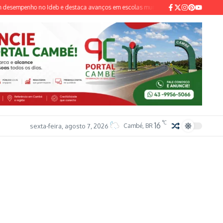
empenho no Ideb e destaca avanços em escolas municipais
Pai e madrasta sã
°C
16
sexta-feira, agosto 7, 2026
Cambé, BR