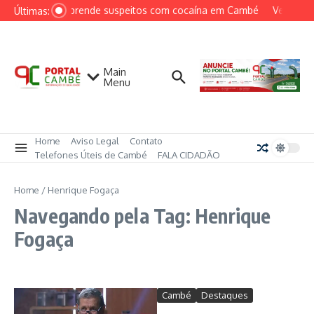
Ir para o conteúdo
PCPR prende suspeitos com cocaína em Cambé
Ventos pe
Últimas:
Main
Menu
Home
Aviso Legal
Contato
Telefones Úteis de Cambé
FALA CIDADÃO
Home
/
Henrique Fogaça
Navegando pela Tag: Henrique
Fogaça
Cambé
Destaques