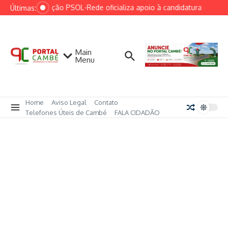
Ir para o conteúdo
Federação PSOL-Rede oficializa apoio à candidatura de Lula 
Últimas:
Main
Menu
Home
Aviso Legal
Contato
Telefones Úteis de Cambé
FALA CIDADÃO