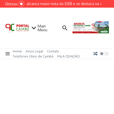
Ir para o conteúdo
Cambé alcança maior nota do IDEB e se destaca na educação
Últimas:
Main
Menu
Home
Aviso Legal
Contato
Telefones Úteis de Cambé
FALA CIDADÃO