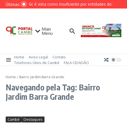
Ir para o conteúdo
Redução da Selic é vista como insuficiente por entidades do setor indu
Últimas:
Main
Menu
Home
Aviso Legal
Contato
Telefones Úteis de Cambé
FALA CIDADÃO
Home
/
Bairro Jardim Barra Grande
Navegando pela Tag: Bairro
Jardim Barra Grande
Cambé
Destaques