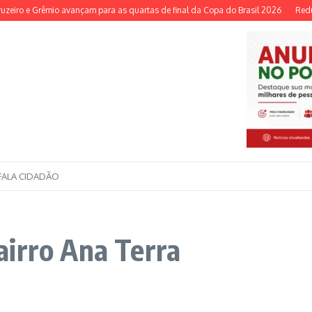
iro e Grêmio avançam para as quartas de final da Copa do Brasil 2026
Redução
FALA CIDADÃO
airro Ana Terra