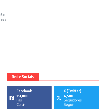
ntar
resa
Rede Sociais
Facebook
X (Twitter)
151,000
4,500
Fãs
Seguidores
Curtir
Seguir