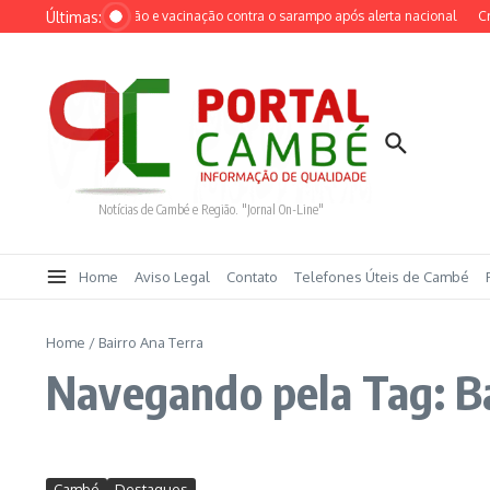
Ir para o conteúdo
Últimas:
ensifica identificação e vacinação contra o sarampo após alerta nacional
Cruze
Notícias de Cambé e Região. "Jornal On-Line"
Home
Aviso Legal
Contato
Telefones Úteis de Cambé
Home
/
Bairro Ana Terra
Navegando pela Tag: B
Cambé
Destaques