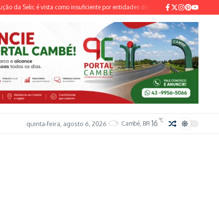
 da Selic é vista como insuficiente por entidades do setor industrial e sindical
°C
16
quinta-feira, agosto 6, 2026
Cambé, BR