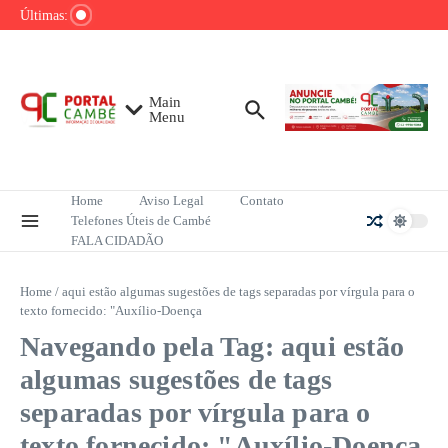
até o fim do ano
Ir para o conteúdo
Últimas:
Mega-Sena sorteia R$ 165 milhões neste domingo;
veja como apostar
Lula pretende apresentar a Trump dados sobre
redução do desmatamento na Amazônia
Main
Menu
Home
Aviso Legal
Contato
Telefones Úteis de Cambé
FALA CIDADÃO
Home
/
aqui estão algumas sugestões de tags separadas por vírgula para o
texto fornecido: "Auxílio-Doença
Navegando pela Tag: aqui estão
algumas sugestões de tags
separadas por vírgula para o
texto fornecido: "Auxílio-Doença