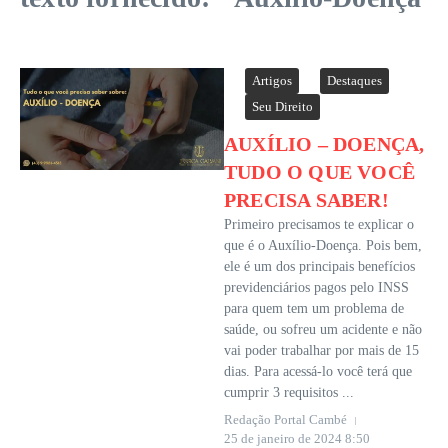
Artigos
Destaques
Seu Direito
AUXÍLIO – DOENÇA,
TUDO O QUE VOCÊ
PRECISA SABER!
Primeiro precisamos te explicar o
que é o Auxílio-Doença. Pois bem,
ele é um dos principais benefícios
previdenciários pagos pelo INSS
para quem tem um problema de
saúde, ou sofreu um acidente e não
vai poder trabalhar por mais de 15
dias. Para acessá-lo você terá que
cumprir 3 requisitos ...
Redação Portal Cambé
25 de janeiro de 2024
8:50