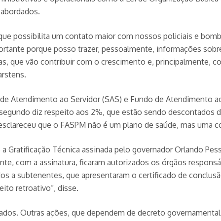
 abordados.
e possibilita um contato maior com nossos policiais e bombei
portante porque posso trazer, pessoalmente, informações sobr
ivas, que vão contribuir com o crescimento e, principalmente,
arstens.
o de Atendimento ao Servidor (SAS) e Fundo de Atendimento ao 
 segundo diz respeito aos 2%, que estão sendo descontados d
m esclareceu que o FASPM não é um plano de saúde, mas uma
 Gratificação Técnica assinada pelo governador Orlando Pessu
te, com a assinatura, ficaram autorizados os órgãos responsá
dos a subtenentes, que apresentaram o certificado de conclusã
to retroativo”, disse.
iciados. Outras ações, que dependem de decreto governamenta