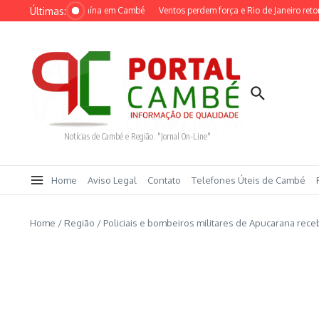
Ir para o conteúdo
Últimas:
uspeitos com cocaína em Cambé
Ventos perdem força e Rio de Janeiro retorna 
Notícias de Cambé e Região. "Jornal On-Line"
Home
Aviso Legal
Contato
Telefones Úteis de Cambé
Home
/
Região
/
Policiais e bombeiros militares de Apucarana re