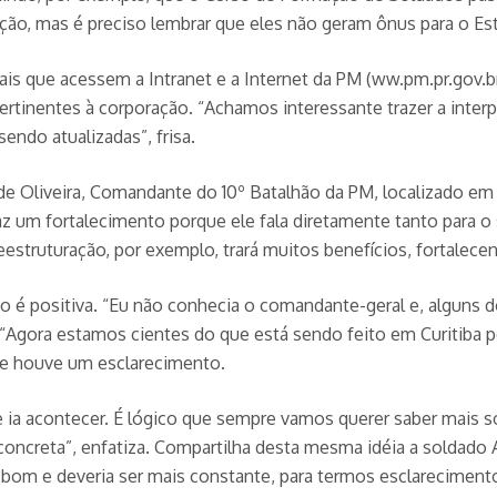
ção, mas é preciso lembrar que eles não geram ônus para o Es
is que acessem a Intranet e a Internet da PM (ww.pm.pr.gov.b
ertinentes à corporação. “Achamos interessante trazer a inte
ndo atualizadas”, frisa.
de Oliveira, Comandante do 10º Batalhão da PM, localizado em
z um fortalecimento porque ele fala diretamente tanto para o
 reestruturação, por exemplo, trará muitos benefícios, fortalec
o é positiva. “Eu não conhecia o comandante-geral e, alguns d
. “Agora estamos cientes do que está sendo feito em Curitiba 
ue houve um esclarecimento.
e ia acontecer. É lógico que sempre vamos querer saber mais 
concreta”, enfatiza. Compartilha desta mesma idéia a soldado 
ito bom e deveria ser mais constante, para termos esclarecime