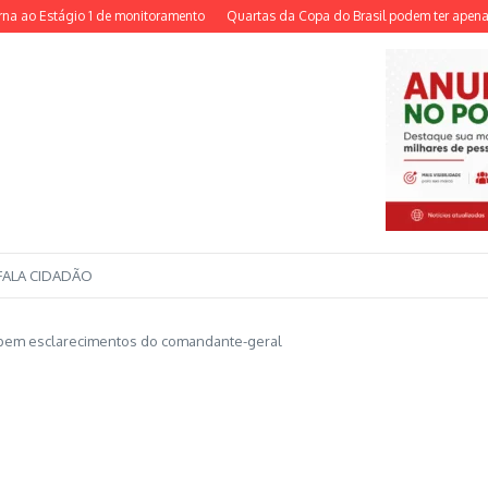
ao Estágio 1 de monitoramento
Quartas da Copa do Brasil podem ter apenas ti
FALA CIDADÃO
cebem esclarecimentos do comandante-geral