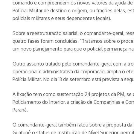
comando e compreendem os novos valores da ajuda de cust
Policial Militar de destino e origem, ou frações delas
policiais militares e seus dependentes legais).
Sobre a reestruturação salarial, o comandante-geral, r
quatro fases foram concluídas. “Tratamos sobre o process
um novo planejamento para que o policial permaneça na c
Outro assunto tratado pelo comandante-geral com a trop
operacional e administrativa da corporação, amplia o efe
Polícia Militar. No dia 13 de setembro está prevista a se
A fixação tem como sustentação 24 projetos da PM, s
Policiamento do Interior, a criação de Companhias e C
Paraná.
O comandante-geral também falou sobre a proposta da Le
Guatupê o status de Instituição de Nível Superior, perm