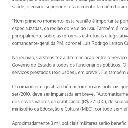
saúde, o ensino superior e o fardamento também foram
“Num primeiro momento, esta reunião é importante porqu
especializadas, da região do Vale do Ivaí. Também é im
principalmente sobre as reformas estruturais e legislat
comandante-geral da PM, coronel Luiz Rodrigo Larson C
Na reunião, Carstens fez a diferenciação entre o Serviç
Governo do Estado a todos os funcionários públicos. O
serviços prestados (exclusões), em breve”. Ele també
O comandante-geral também informou aos policiais que a
set/2010, deve ser implantada em breve. “Automaticamen
dos novos valores da gratificação (R$ 275,00), de solda
ministério da Educação e Cultura (MEC), contudo sem efei
Aproximadamente 3 mil policiais militares serão benef