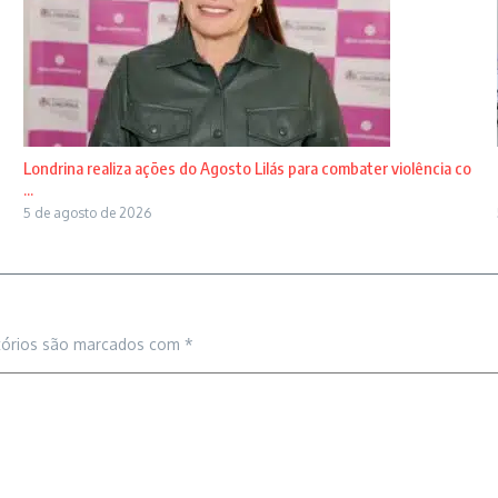
Londrina realiza ações do Agosto Lilás para combater violência co
...
5 de agosto de 2026
tórios são marcados com
*