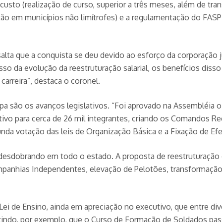
o (realização de curso, superior a três meses, além de transf
, estão em municípios não limítrofes) e a regulamentação do 
essalta que a conquista se deu devido ao esforço da corporaçã
o da evolução da reestruturação salarial, os benefícios disso p
arreira”, destaca o coronel.
a são os avanços legislativos. “Foi aprovado na Assembléia o 
tivo para cerca de 26 mil integrantes, criando os Comandos Re
gunda votação das leis de Organização Básica e a Fixação de Efe
e desdobrando em todo o estado. A proposta de reestrutura
ompanhias Independentes, elevação de Pelotões, transformação
i de Ensino, ainda em apreciação no executivo, que entre dive
itindo, por exemplo, que o Curso de Formação de Soldados pass